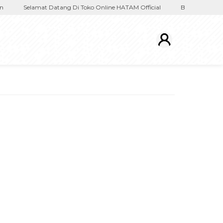
Selamat Datang Di Toko Online HATAM Official
Buku Moza Disk